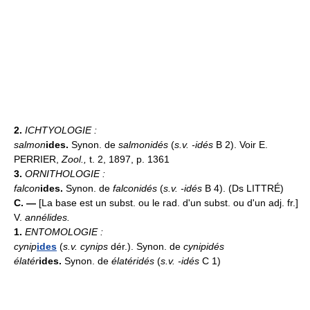
2.
ICHTYOLOGIE :
salmon
ides.
Synon. de
salmonidés
(
s.v. -idés
B 2). Voir E.
PERRIER,
Zool.,
t. 2, 1897, p. 1361
3.
ORNITHOLOGIE :
falcon
ides.
Synon. de
falconidés
(
s.v. -idés
B 4). (Ds LITTRÉ)
C. —
[La base est un subst. ou le rad. d'un subst. ou d'un adj. fr.]
V.
annélides.
1.
ENTOMOLOGIE :
cynip
ides
(
s.v. cynips
dér.). Synon. de
cynipidés
élatér
ides.
Synon. de
élatéridés
(
s.v. -idés
C 1)