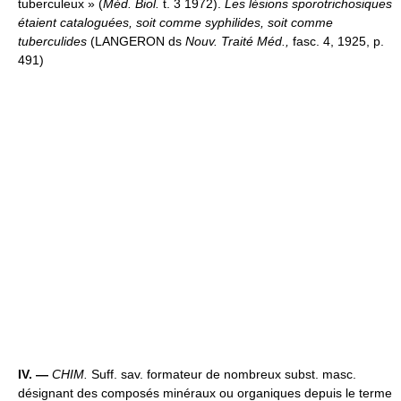
tuberculeux » (
Méd. Biol.
t. 3 1972).
Les lésions sporotrichosiques
étaient cataloguées, soit comme syphilides, soit comme
tuberculides
(LANGERON ds
Nouv. Traité Méd.,
fasc. 4, 1925, p.
491)
IV. —
CHIM.
Suff. sav. formateur de nombreux subst. masc.
désignant des composés minéraux ou organiques depuis le terme