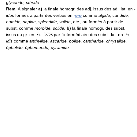
glycéride, stéride.
Rem.
À signaler
a)
la finale homogr. des adj. issus des adj. lat. en
-
idus
formés à partir des verbes en
-
ere
comme
algide, candide,
humide, sapide, splendide, valide
, etc., ou formés à partir de
subst. comme
morbide, solide;
b)
la finale homogr. des subst.
issus du gr. en -
, -
par l'intermédiaire des subst. lat. en
-is, -
idis
comme
anthyllide, ascaride, bolide, cantharide, chrysalide,
éphélide, éphéméride, pyramide.