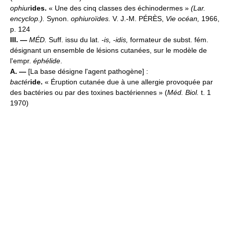
ophiur
ides.
« Une des cinq classes des échinodermes »
(
Lar.
encyclop.
).
Synon.
ophiuroïdes.
V. J.-M. PÉRÈS,
Vie océan,
1966,
p. 124
III. —
MÉD.
Suff. issu du lat.
-is, -idis,
formateur de subst. fém.
désignant un ensemble de lésions cutanées, sur le modèle de
l'empr.
éphélide
.
A. —
[La base désigne l'agent pathogène] :
bactér
ide.
« Éruption cutanée due à une allergie provoquée par
des bactéries ou par des toxines bactériennes » (
Méd. Biol.
t. 1
1970)