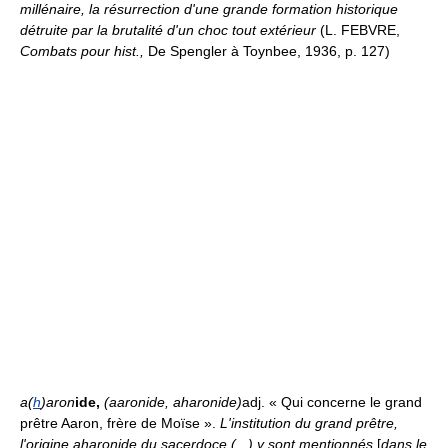
millénaire, la résurrection d'une grande formation historique
détruite par la brutalité d'un choc tout extérieur
(L. FEBVRE,
Combats pour hist.,
De Spengler à Toynbee, 1936, p. 127)
a(
h
)aron
ide,
(aaronide, aharonide)
adj. « Qui concerne le grand
prêtre Aaron, frère de Moïse ».
L'institution du grand prêtre,
l'origine aharonide du sacerdoce (...) y sont mentionnés
[
dans le