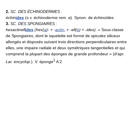
2.
SC. DES ÉCHINODERMES :
échin
ides
(
s.v. échinoderme
rem. a). Synon. de
échinoïdes
3.
SC. DES SPONGIAIRES :
hexactinell
ides
(hex(
a
)-
+
-
actin-
+
-ell(
e
)
+
-ides).
« Sous-classe
de Spongiaires, dont le squelette est formé de spicules siliceux
allongés et disposés suivant trois directions perpendiculaires entre
elles, une impaire radiale et deux symétriques tangentielles et qui
comprend la plupart des éponges de grande profondeur » (d'apr.
1
Lar. encyclop.
). V.
éponge
A 2