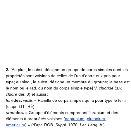
2.
[Au plur., le subst. désigne un groupe de corps simples dont les
propriétés sont voisines de celles de l'un d'entre eux pris pour
type; au sing., le subst. désigne un membre du groupe; la base est
le nom ou le rad. du nom du corps simple type] V.
chloride
(
s.v.
chlore
dér. 3) et aussi :
ferr
ides,
vieilli.
« Famille de corps simples qui a pour type le fer »
(d'apr. LITTRÉ)
uran
ides.
« Groupe d'éléments comprenant l'uranium et des
éléments à propriétés voisines (
neptunium
,
plutonium
,
americium
) » (d'apr. ROB.
Suppl.
1970,
Lar. Lang. fr.
)