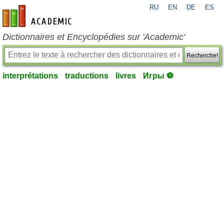
RU
EN
DE
ES
fr-academic.com
Dictionnaires et Encyclopédies sur 'Academic'
Recherche!
interprétations
traductions
livres
Игры ⚽