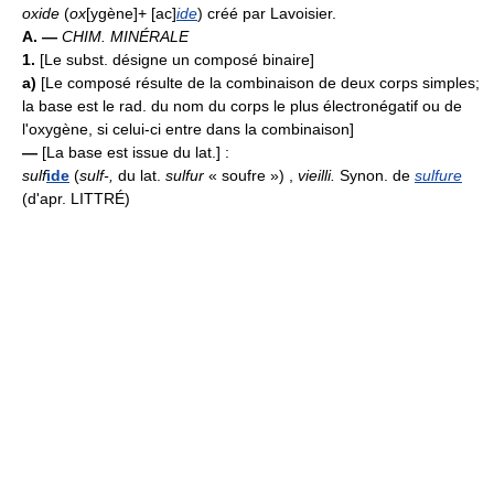
oxide
(
ox
[ygène]+ [ac]
ide
) créé par Lavoisier.
A. —
CHIM. MINÉRALE
1.
[Le subst. désigne un composé binaire]
a)
[Le composé résulte de la combinaison de deux corps simples;
la base est le rad. du nom du corps le plus électronégatif ou de
l'oxygène, si celui-ci entre dans la combinaison]
—
[La base est issue du lat.] :
sulf
ide
(
sulf-,
du lat.
sulfur
« soufre ») ,
vieilli.
Synon. de
sulfure
(d'apr. LITTRÉ)