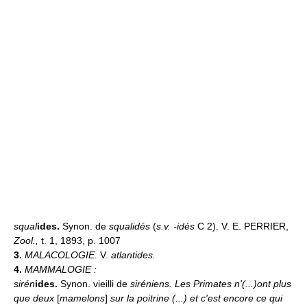
squal
ides.
Synon. de
squalidés
(
s.v. -idés
C 2). V. E. PERRIER,
Zool.,
t. 1, 1893, p. 1007
3.
MALACOLOGIE.
V.
atlantides.
4.
MAMMALOGIE :
sirén
ides.
Synon. vieilli de
siréniens.
Les Primates n'(...)ont plus
que deux
[
mamelons
]
sur la poitrine (...) et c'est encore ce qui