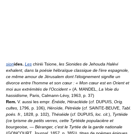
sion
ides.
Les
chiréi Tsione,
les Sionides de Jehouda Halévi
exhalent, dans la poésie hébraïque classique de l'ère espagnole,
ce même amour de Jérusalem dont l'éloignement signifie un
divorce entre l'homme et son cœur : « Mon cœur est en Orient et
moi aux extrémités de l'Occident »
(A. MANDEL,
La Voie du
hassidisme,
Paris, Calmann-Lévy, 1963, p. 37)
Rem.
V. aussi les empr.
Énéide, Héracléide
(
cf.
DUPUIS,
Orig.
cultes,
1796, p. 106),
Héroïde, Pétréide
(
cf.
SAINTE-BEUVE,
Tabl.
poés. fr.,
1828, p. 102),
Théséide
(
cf.
DUPUIS,
loc. cit.
),
Tyrtéide
(ce lyrisme de petits verres, cette Tyrtéide populacière et
bourgeoise, — Béranger, c'est le Tyrtée de la garde nationale
(GONCOURT,
Journal,
1857, p. 385)), titres de poèmes épiques