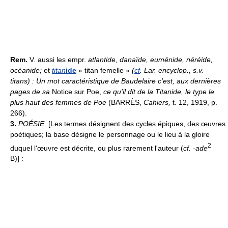
Rem.
V. aussi les empr.
atlantide, danaïde, euménide, néréide,
océanide;
et
titan
ide
« titan femelle »
(
cf
. Lar. encyclop., s.v.
titans) : Un mot caractéristique de Baudelaire c'est, aux dernières
pages de sa
Notice sur Poe,
ce qu'il dit de la Titanide, le type le
plus haut des femmes de Poe
(BARRÈS,
Cahiers,
t. 12, 1919, p.
266).
3.
POÉSIE.
[Les termes désignent des cycles épiques, des œuvres
poétiques; la base désigne le personnage ou le lieu à la gloire
2
duquel l'œuvre est décrite, ou plus rarement l'auteur (
cf. -ade
B)] :