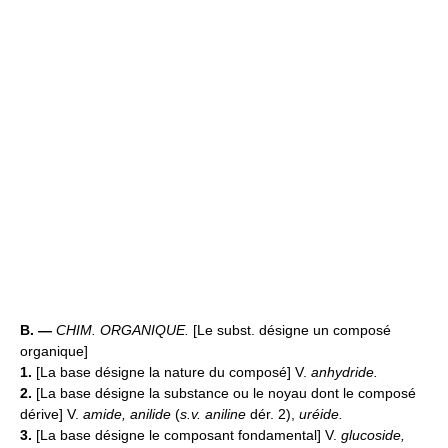
B. —
CHIM. ORGANIQUE.
[Le subst. désigne un composé
organique]
1.
[La base désigne la nature du composé] V.
anhydride.
2.
[La base désigne la substance ou le noyau dont le composé
dérive] V.
amide, anilide
(
s.v. aniline
dér. 2),
uréide.
3.
[La base désigne le composant fondamental] V.
glucoside,