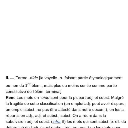
II. —
Forme
-oïde
[la voyelle
-o-
faisant partie étymologiquement
er
ou non du 1
élém., mais plus ou moins sentie comme partie
constitutive de l'élém. terminal]
Rem.
Les mots en
-oïde
sont pour la plupart adj. et subst. Malgré
la fragilité de cette classification (un emploi adj. peut avoir disparu,
un emploi subst. ne pas être attesté dans notre docum.), on les a
répartis en adj., adj. et subst., subst. On a réuni dans la
subdivision adj. et subst. (
infra
B) les mots qui sont subst. p. ell. du
déterminé de l'adj. (c'est partic. fréq. en anat.) ou les mots pour