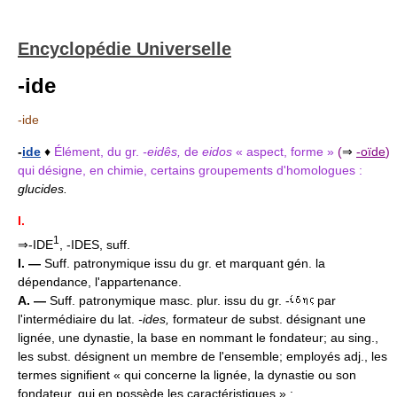
Encyclopédie Universelle
-ide
-ide
-
ide
♦
Élément, du gr.
-eidês,
de
eidos
« aspect, forme »
(
⇒
-oïde
)
qui désigne, en chimie, certains groupements d'homologues :
glucides.
I.
1
⇒-IDE
, -IDES, suff.
I. —
Suff. patronymique issu du gr. et marquant gén. la
dépendance, l'appartenance.
A. —
Suff. patronymique masc. plur. issu du gr. -
par
l'intermédiaire du lat.
-ides,
formateur de subst. désignant une
lignée, une dynastie, la base en nommant le fondateur; au sing.,
les subst. désignent un membre de l'ensemble; employés adj., les
termes signifient « qui concerne la lignée, la dynastie ou son
fondateur, qui en possède les caractéristiques » :