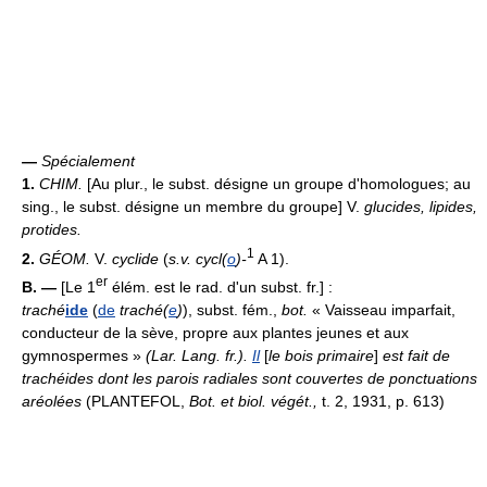
—
Spécialement
1.
CHIM.
[Au plur., le subst. désigne un groupe d'homologues; au
sing., le subst. désigne un membre du groupe] V.
glucides, lipides,
protides.
1
2.
GÉOM.
V.
cyclide
(
s.v. cycl(
o
)-
A 1).
er
B. —
[Le 1
élém. est le rad. d'un subst. fr.] :
traché
ide
(
de
traché(
e
)
), subst. fém.,
bot.
« Vaisseau imparfait,
conducteur de la sève, propre aux plantes jeunes et aux
gymnospermes »
(
Lar. Lang. fr.
).
Il
[
le bois primaire
]
est fait de
trachéides dont les parois radiales sont couvertes de ponctuations
aréolées
(PLANTEFOL,
Bot. et biol. végét.,
t. 2, 1931, p. 613)