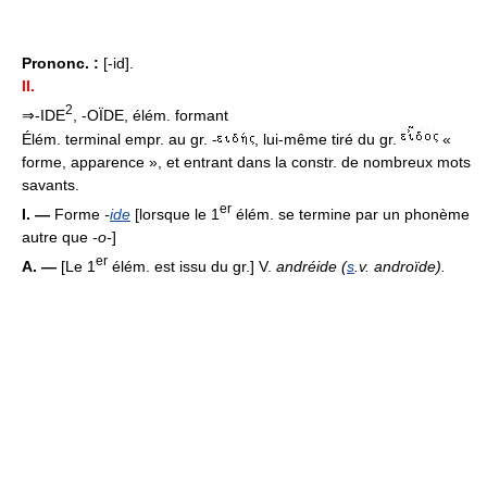
Prononc. :
[-id].
II.
2
⇒-IDE
, -OÏDE, élém. formant
Élém. terminal empr. au gr. -
, lui-même tiré du gr.
«
forme, apparence », et entrant dans la constr. de nombreux mots
savants.
er
I. —
Forme
-
ide
[lorsque le 1
élém. se termine par un phonème
autre que
-o-
]
er
A. —
[Le 1
élém. est issu du gr.] V.
andréide (
s
.v. androïde).