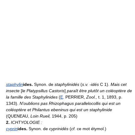
staphylin
ides.
Synon. de
staphylinidés
(
s.v. -idés
C 1).
Mais cet
insecte
[
le Platypsillus Castoris
]
paraît être plutôt un coléoptère de
la famille des Staphylinides
(
E
. PERRIER,
Zool.,
t. 1, 1893, p.
1343).
N'oublions pas Rhizophagus parallelocollis qui est un
coléoptère et Philantus ebeninus qui est un staphylinide
(QUENEAU,
Loin Rueil,
1944, p. 205)
2.
ICHTYOLOGIE :
cyprin
ides.
Synon. de
cyprinidés
(
cf.
ce mot étymol.)