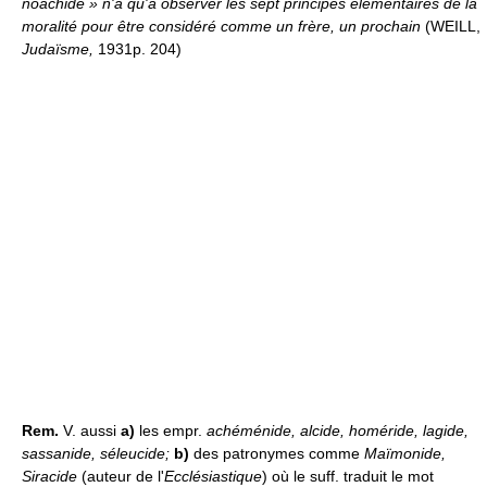
noachide » n'a qu'à observer les sept principes élémentaires de la
moralité pour être considéré comme un frère, un prochain
(WEILL,
Judaïsme,
1931p. 204)
Rem.
V. aussi
a)
les empr.
achéménide, alcide, homéride, lagide,
sassanide, séleucide;
b)
des patronymes comme
Maïmonide,
Siracide
(auteur de l'
Ecclésiastique
) où le suff. traduit le mot