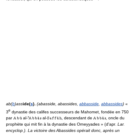
ab(
b
)ass
ide(
s
).
(abasside, abassides,
abbasside
,
abbassides
)
«
e
3
dynastie des califes successeurs de Mahomet, fondée en 750
par
al-
'
al-
, descendant de
, oncle du
prophète qui mit fin à la dynastie des Omeyyades » (d'apr.
Lar.
encyclop.
).
La victoire des Abassides opérait donc, après un