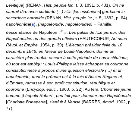
Lévitique
] (RENAN,
Hist. peuple Isr.,
t. 3, 1891, p. 431).
On ne
saurait dire avec certitude (...) s'ils
[
les esséniens
]
gardaient le
sacerdoce aaronide
(RENAN,
Hist. peuple Isr.,
t. 5, 1892, p. 64)
napoléon
ide(
s
).
(napoléonide, napoléonides)
« Famille,
er
descendance de Napoléon I
».
Les palais de l'Empereur, des
Napoléonides ou des grands officiers
(HAUTECOEUR,
Art sous
Révol. et Empire,
1954, p. 39).
L'élection présidentielle du 10
décembre 1848, en faveur de Louis-Napoléon, donne un
caractère plus trouble encore à cette période de nos institutions,
où tout est ambigu : Louis-Philippe laisse échapper sa couronne
constitutionnelle à propos d'une question électorale (...) et un
napoléonide, dont le prénom est à la fois d'Ancien Régime et
d'Empire, ramasse à son profit constitution, république et
couronne
(
Encyclop. éduc.,
1960, p. 22). Au fém.
L'honnête jeune
homme
[
Léopold Robert
],
peu fait pour dompter une Napoléonide
[
Charlotte Bonaparte
],
s'enfuit à Venise
(BARRÈS,
Amori,
1902, p.
77)