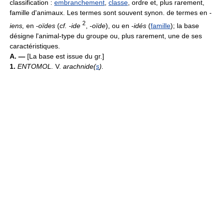
classification :
embranchement
,
classe
, ordre et, plus rarement,
famille d'animaux. Les termes sont souvent synon. de termes en
-
2
iens,
en
-oïdes
(
cf. -ide
,
-oïde
), ou en
-idés
(
famille
); la base
désigne l'animal-type du groupe ou, plus rarement, une de ses
caractéristiques.
A. —
[La base est issue du gr.]
1.
ENTOMOL.
V.
arachnide(
s
).