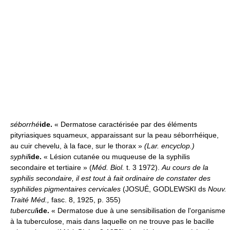
séborrhé
ide.
« Dermatose caractérisée par des éléments
pityriasiques squameux, apparaissant sur la peau séborrhéique,
au cuir chevelu, à la face, sur le thorax »
(
Lar. encyclop.
)
syphil
ide.
« Lésion cutanée ou muqueuse de la syphilis
secondaire et tertiaire » (
Méd. Biol.
t. 3 1972).
Au cours de la
syphilis secondaire, il est tout à fait ordinaire de constater des
syphilides pigmentaires cervicales
(JOSUÉ, GODLEWSKI ds
Nouv.
Traité Méd.,
fasc. 8, 1925, p. 355)
tubercul
ide.
« Dermatose due à une sensibilisation de l'organisme
à la tuberculose, mais dans laquelle on ne trouve pas le bacille