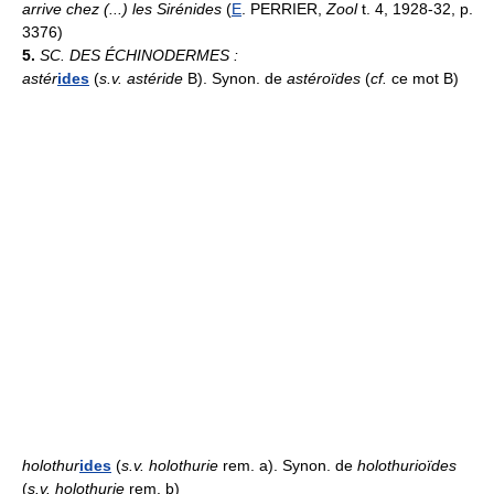
arrive chez (...) les Sirénides
(
E
. PERRIER,
Zool
t. 4, 1928-32, p.
3376)
5.
SC. DES ÉCHINODERMES :
astér
ides
(
s.v. astéride
B). Synon. de
astéroïdes
(
cf.
ce mot B)
holothur
ides
(
s.v. holothurie
rem. a). Synon. de
holothurioïdes
(
s.v. holothurie
rem. b)