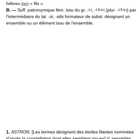
hébreu
ben
« fils ».
B. —
Suff. patronymique fém. issu du gr. -
, -
(plur. -
) par
l'intermédiaire du lat.
-is, -idis
formateur de subst. désignant un
ensemble ou un élément issu de l'ensemble.
1.
ASTRON.
[Les termes désignent des étoiles filantes nommées
d'après la constellation dont elles semblent issues] V.
perséides,