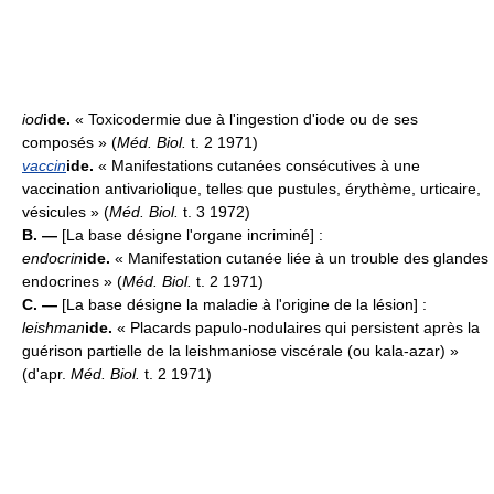
iod
ide.
« Toxicodermie due à l'ingestion d'iode ou de ses
composés » (
Méd. Biol.
t. 2 1971)
vaccin
ide.
« Manifestations cutanées consécutives à une
vaccination antivariolique, telles que pustules, érythème, urticaire,
vésicules » (
Méd. Biol.
t. 3 1972)
B. —
[La base désigne l'organe incriminé] :
endocrin
ide.
« Manifestation cutanée liée à un trouble des glandes
endocrines » (
Méd. Biol.
t. 2 1971)
C. —
[La base désigne la maladie à l'origine de la lésion] :
leishman
ide.
« Placards papulo-nodulaires qui persistent après la
guérison partielle de la leishmaniose viscérale (ou kala-azar) »
(d'apr.
Méd. Biol.
t. 2 1971)