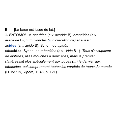
B. —
[La base est issue du lat.]
1.
ENTOMOL.
V.
acarides
(
s.v. acaride
B),
aranéides
(
s.v.
aranéide
B),
curculionides (
s
.v. curculionidé)
et aussi :
ap
ides
(
s.v. apide
B). Synon. de
apidés
taban
ides.
Synon. de
tabanidés
(
s.v. -idés
B 1).
Tous s'occupaient
de diptères,
alias
mouches à deux ailes, mais le premier
s'intéressait plus spécialement aux puces (...) le dernier aux
tabanides, qui comprennent toutes les variétés de taons du monde
(H. BAZIN,
Vipère,
1948, p. 121)